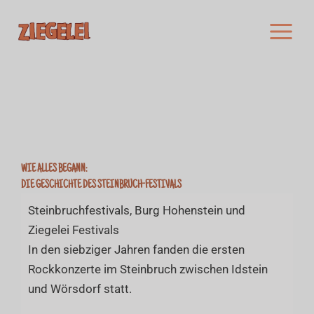
Zum
Inhalt
springen
WIE ALLES BEGANN:
DIE GESCHICHTE DES STEINBRUCH-FESTIVALS
Steinbruchfestivals, Burg Hohenstein und
Ziegelei Festivals
In den siebziger Jahren fanden die ersten
Rockkonzerte im Steinbruch zwischen Idstein
und Wörsdorf statt.